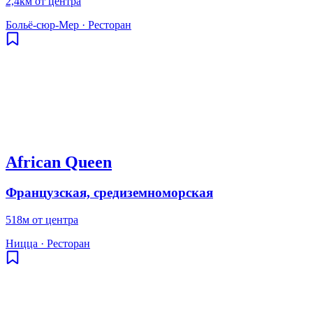
2,4км от центра
Больё-сюр-Мер
·
Ресторан
African Queen
Французская, средиземноморская
518м от центра
Ницца
·
Ресторан