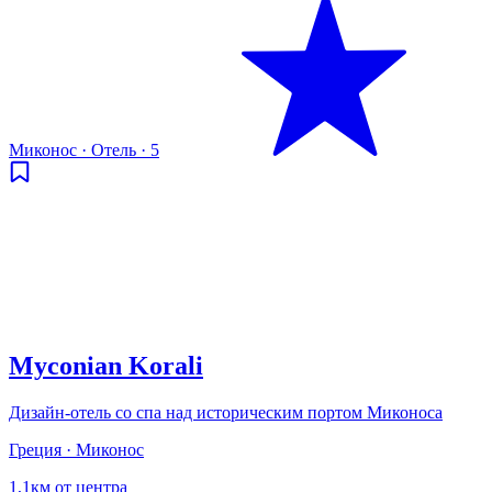
Миконос
·
Отель
·
5
Myconian Korali
Дизайн-отель со спа над историческим портом Миконоса
Греция · Миконос
1,1км от центра