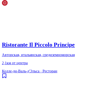
Ristorante Il Piccolo Principe
Авторская, итальянская, средиземноморская
2,1км от центра
Колле-ди-Валь-д'Эльса
·
Ресторан