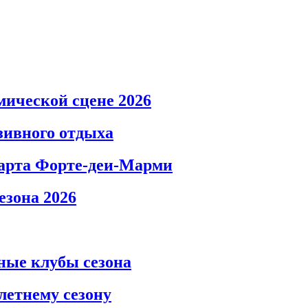
мической сцене 2026
зивного отдыха
карта Форте‑деи‑Марми
езона 2026
ные клубы сезона
летнему сезону