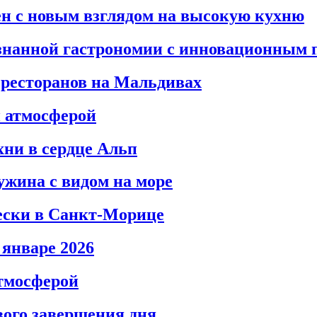
н с новым взглядом на высокую кухню
ознанной гастрономии с инновационным 
 ресторанов на Мальдивах
й атмосферой
хни в сердце Альп
 ужина с видом на море
рески в Санкт‑Морице
 январе 2026
атмосферой
вого завершения дня