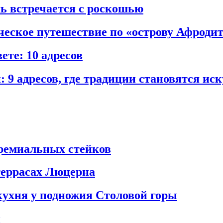
ль встречается с роскошью
ческое путешествие по «острову Афроди
те: 10 адресов
 9 адресов, где традиции становятся ис
премиальных стейков
террасах Люцерна
кухня у подножия Столовой горы
и