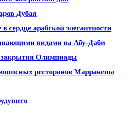
аров Дубая
 в сердце арабской элегантности
атывающими видами на Абу‑Даби
мя закрытия Олимпиады
живописных ресторанов Марракеша
будущего