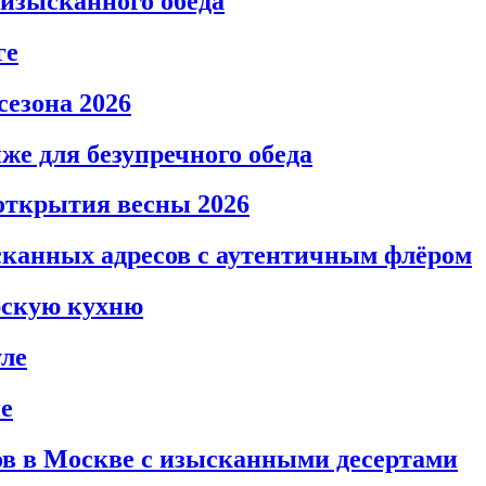
 изысканного обеда
ге
сезона 2026
же для безупречного обеда
открытия весны 2026
сканных адресов с аутентичным флёром
рскую кухню
уле
е
нов в Москве с изысканными десертами