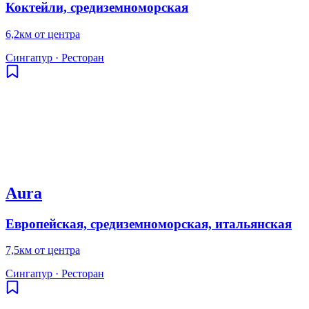
Коктейли, средиземноморская
6,2км от центра
Сингапур
·
Ресторан
Aura
Европейская, средиземноморская, итальянская
7,5км от центра
Сингапур
·
Ресторан